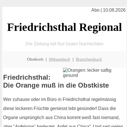
Abo | 10.08.2026
Friedrichsthal Regional
Die Zeitung mit Nur Guten Nachrichten
Obstkorb |
Mittagstisch
|
Branchenbuch
Friedrichsthal:
Die Orange muß in die Obstkiste
Wer zuhause oder im Büro in Friedrichsthal regelmässig
diese leckeren Früchte geniesst lebt gesünder! Dass die
Organe ursprünglich aus China kommt weiß fast niemand,
aber "Apfelsine" bedeutet „Apfel aus China“. Und seit vielen