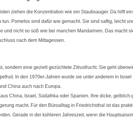
sten ziehen die Konzentration wie ein Staubsauger. Da hilft ein 
 tun. Pomelos sind dafür wie gemacht. Sie sind saftig, leicht u
itrone und nicht so süß wie bei manchen Mandarinen. Das macht sie
bschluss nach dem Mittagessen.
kt, sondern eine gezielt gezüchtete Zitrusfrucht. Sie geht über
efruit. In den 1970er-Jahren wurde sie unter anderem in Israel
n und China auch nach Europa.
 China, Israel, Südafrika oder Spanien. Ihre dicke, gelblich-g
gerung macht. Für den Büroalltag in Friedrichsthal ist das prak
den. Gerade in der kühleren Jahreszeit, wenn die Hauptsaison f