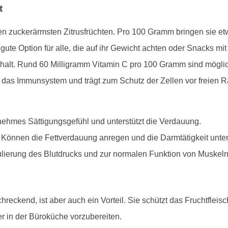
t
n zuckerärmsten Zitrusfrüchten. Pro 100 Gramm bringen sie etwa
ute Option für alle, die auf ihr Gewicht achten oder Snacks m
halt. Rund 60 Milligramm Vitamin C pro 100 Gramm sind möglich
t das Immunsystem und trägt zum Schutz der Zellen vor freien R
genehmes Sättigungsgefühl und unterstützt die Verdauung.
: Können die Fettverdauung anregen und die Darmtätigkeit unter
ulierung des Blutdrucks und zur normalen Funktion von Muskeln
reckend, ist aber auch ein Vorteil. Sie schützt das Fruchtfleis
r in der Büroküche vorzubereiten.