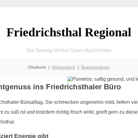
Friedrichsthal Regional
Die Zeitung mit Nur Guten Nachrichten
Obstkorb |
Mittagstisch
|
Branchenbuch
htgenuss ins Friedrichsthaler Büro
ichsthaler Büroalltag. Sie schmecken angenehm mild, liefern vi
zu süß ist und trotzdem richtig frisch wirkt, greift gern zu dies
hsthal.
ziert Energie gibt