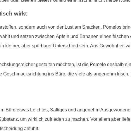
ben oder Beeren bietet Pomelo eine frische, leicht herbe Note
isch wirkt
hrstoffen, sondern auch von der Lust am Snacken. Pomelos brin
wählt und setzen zwischen Äpfeln und Bananen einen frischen 
in kleiner, aber spürbarer Unterschied sein. Aus Gewohnheit wir
chslungsreicher gestalten möchten, ist die Pomelo deshalb ein
ne Geschmacksrichtung ins Büro, die viele als angenehm frisch, l
ie im Büro etwas Leichtes, Saftiges und angenehm Ausgewogene
stanz, um wirklich zufrieden zu machen. Vor allem aber liefern
tscheidung anfühlt.